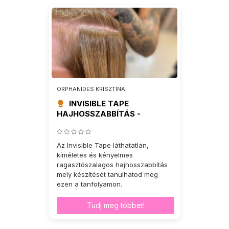
ORPHANIDES KRISZTINA
INVISIBLE TAPE
HAJHOSSZABBÍTÁS -
TANFOLYAM
Az Invisible Tape láthatatlan,
kíméletes és kényelmes
ragasztószalagos hajhosszabbítás
mely készítését tanulhatod meg
ezen a tanfolyamon.
Tudj meg többet!