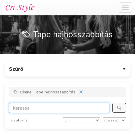
Togg
navig
Tape hajhosszabbítás
Szűrő
Címke: Tape hajhosszabbítás
Találatok:
2