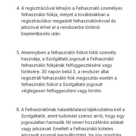
A regisztrációval létrejön a Felhasználó személyes
felhasználói fiókja, melyet a továbbiakban a
regisztrációkor megadott felhasználónévvel és
jelszóval érhet el a rendszerbe történő
bejelentkezés után.
Amennyiben a felhasználói fiókot több személy
használja, a Szolgáltató jogosult a Felhasználó
felhasználói fiókjának felfüggesztésére vagy
törlésére. 30 napon belül 3, a rendszer által
regisztrált felhasználói fiók megosztás esetén a
felhasználói fiókot a Szolgáltató jogosult
véglegesen felfüggeszteni vagy törölni.
A Felhasználónak haladéktalanul tájékoztatnia kell a
Szolgáltatót, amint tudomást szerez arról, hogy egy
jogosulatlan harmadik fél ismeri hozzáférési adatait
vagy jelszavait. Emellett a Felhasználó köteles
jelszavát azonnal megváltoztatni, ha úgy gondolja,