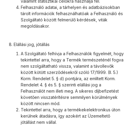
valamint statisztikai célokra használja fel.
Felhasználó adatai, a tárhelyen és adatbázisokban
tárolt információk felhasználhatóak a Felhasználó és
Szolgáltató között felmerülő kérdések, viták
megoldásakor.
8. Elállási jog, jótállás
A Szolgáltató felhívja a Felhasználók figyelmét, hogy
tekintettel arra, hogy a Termék természeténél fogva
nem szolgáltatható vissza, valamint a távollevők
között kötött szerződésekről szóló 17/1999. (II. 5.)
Korm. Rendelet 5. § d) pontjára, az említett Korm.
Rendelet 4. § és 5. § szerinti elállási jog a
Felhasználót nem illeti meg. A sikeres díjbefizetést
követően visszatérítésre semmilyen körülmények
között nincsen mód.
Tekintettel arra, hogy a termékekelektronikus úton
kerülnek átadásra, így azokért az Üzemeltető
jótállást nem vállal.