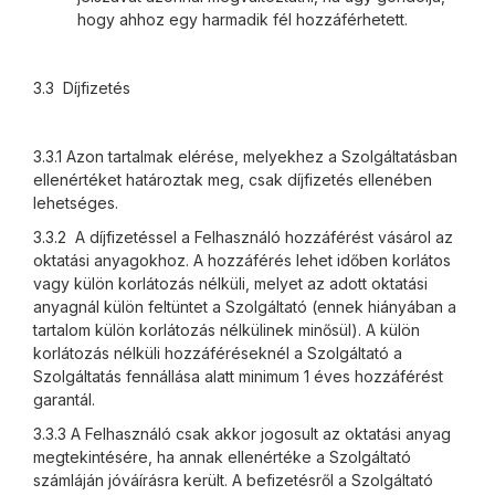
hogy ahhoz egy harmadik fél hozzáférhetett.
3.3 Díjfizetés
3.3.1 Azon tartalmak elérése, melyekhez a Szolgáltatásban
ellenértéket határoztak meg, csak díjfizetés ellenében
lehetséges.
3.3.2 A díjfizetéssel a Felhasználó hozzáférést vásárol az
oktatási anyagokhoz. A hozzáférés lehet időben korlátos
vagy külön korlátozás nélküli, melyet az adott oktatási
anyagnál külön feltüntet a Szolgáltató (ennek hiányában a
tartalom külön korlátozás nélkülinek minősül). A külön
korlátozás nélküli hozzáféréseknél a Szolgáltató a
Szolgáltatás fennállása alatt minimum 1 éves hozzáférést
garantál.
3.3.3 A Felhasználó csak akkor jogosult az oktatási anyag
megtekintésére, ha annak ellenértéke a Szolgáltató
számláján jóváírásra került. A befizetésről a Szolgáltató