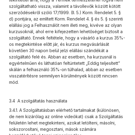
szolgáltatható vissza, valamint a távollevők között kötött
szerződésekről szóló 17/1999. (II. 5.) Korm. Rendelet 5. §
d) pontjára, az említett Korm. Rendelet 4. § és 5. § szerinti
elállási jog a Felhasználót nem illeti meg, kivéve az olyan
kurzusoknál, ahol erre kifejezetten lehetőséget biztosít a
szolgáltató. Ennek feltétele, hogy a vásárló a kurzus 35%-
os megtekintése előtt jár, és kurzus megvásárlását
követően 30 napon belül jelzi elállási szándékát a
szolgáltató felé és. Abban az esetben, ha kurzusnál is
egyértelműen és láthatóan feltüntetett „Eddig teljesített”
skálán a felhasználó 35%-on túlhalad, abban az esetben
visszatérítésre semmilyen körülmények között nincsen
mód.
3.4 A szolgáltatás használata
3.4.1. A Szolgáltatásban elérhető tartalmakat (különösen,
de nem kizárólag az online videókat) csak a Szolgáltatás
felületén lehet megtekinteni, azokat letölteni, másolni,
sokszorosítani, megosztani, mások számára