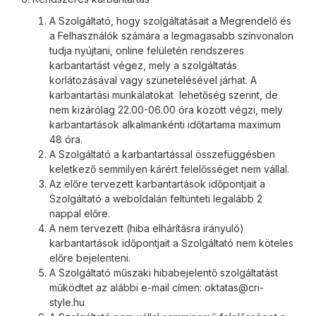
A Szolgáltató, hogy szolgáltatásait a Megrendelő és
a Felhasználók számára a legmagasabb színvonalon
tudja nyújtani, online felületén rendszeres
karbantartást végez, mely a szolgáltatás
korlátozásával vagy szünetelésével járhat. A
karbantartási munkálatokat lehetőség szerint, de
nem kizárólag 22.00-06.00 óra között végzi, mely
karbantartások alkalmankénti időtartama maximum
48 óra.
A Szolgáltató a karbantartással összefüggésben
keletkező semmilyen kárért felelősséget nem vállal.
Az előre tervezett karbantartások időpontjait a
Szolgáltató a weboldalán feltünteti legalább 2
nappal előre.
A nem tervezett (hiba elhárításra irányuló)
karbantartások időpontjait a Szolgáltató nem köteles
előre bejelenteni.
A Szolgáltató műszaki hibabejelentő szolgáltatást
működtet az alábbi e-mail címen: oktatas@cri-
style.hu