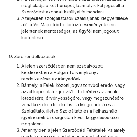
meghaladja a két hónapot, bármelyik Fél jogosult a
Szerződést azonnali hatállyal felmondani.
A teljesített szolgáltatások számlájának kiegyenlítése
alól a Vis Major körbe tartozó események sem
jelentenek mentességet, az ügyfél nem jogosult
kártérítésre.
9. Záró rendelkezések
A jelen szerződésben nem szabályozott
kérdésekben a Polgári Törvénykönyv
rendelkezései az irányadóak.
Bármely, a Felek közötti jogviszonyból eredő, vagy
azzal kapcsolatos jogvitát - beleértve az annak
létezésére, érvényességére, vagy megszűnésére
vonatkozó kérdéseket is - a Megrendelő és a
Szolgáltató, illetve Szolgáltató és a Felhasználó
igyekeznek bírósági úton kívül, tárgyalásos úton
megoldani.
Amennyiben a jelen Szerződési Feltételek valamely
rendelkezése érvénytelenné vagy hatálytalanná