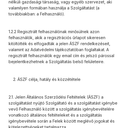
nélküli gazdasági társaság, vagy egyéb szervezet, aki
valamilyen formában használja a Szolgáltatást (a
továbbiakban: a Felhasználó).
1.2.2 Regisztrált felhasználónak minősülnek azon
felhasználók, akik a regisztrációs űrlapot sikeresen
kitöltötték és elfogadták a jelen ÁSZF rendelkezéseit,
valamint az Adatvédelmi tájékoztatóban foglaltakat. A
regisztrált felhasználók egy email cím és jelszó párossal
bejelentkezhetnek a Szolgáltatás belső felületeire.
2. ÁSZF célja, hatály és közzététele
2.1. Jelen Általános Szerződési Feltételek (ÁSZF) a
szolgáltatást nyújtó Szolgáltató és a szolgáltatást igénybe
vevő Felhasználó között a szolgáltatás igénybevételére
vonatkozó általános feltételeket és a szolgáltatás
igénybevétele során a Felek között meglévő jogokat és
kötelezettségeket tartalmazza.