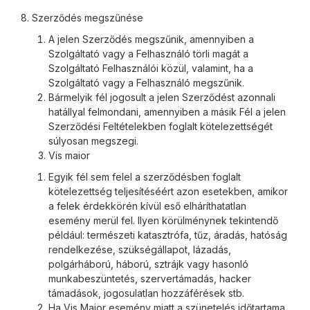
8. Szerződés megszűnése
A jelen Szerződés megszűnik, amennyiben a
Szolgáltató vagy a Felhasználó törli magát a
Szolgáltató Felhasználói közül, valamint, ha a
Szolgáltató vagy a Felhasználó megszűnik.
Bármelyik fél jogosult a jelen Szerződést azonnali
hatállyal felmondani, amennyiben a másik Fél a jelen
Szerződési Feltételekben foglalt kötelezettségét
súlyosan megszegi.
Vis maior
Egyik fél sem felel a szerződésben foglalt
kötelezettség teljesítéséért azon esetekben, amikor
a felek érdekkörén kívül eső elháríthatatlan
esemény merül fel. Ilyen körülménynek tekintendő
például: természeti katasztrófa, tűz, áradás, hatóság
rendelkezése, szükségállapot, lázadás,
polgárháború, háború, sztrájk vagy hasonló
munkabeszüntetés, szervertámadás, hacker
támadások, jogosulatlan hozzáférések stb.
Ha Vis Major esemény miatt a szünetelés időtartama