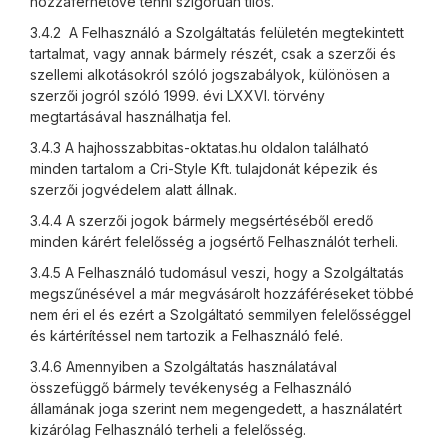
hozzáférhetővé tenni szigorúan tilos.
3.4.2 A Felhasználó a Szolgáltatás felületén megtekintett
tartalmat, vagy annak bármely részét, csak a szerzői és
szellemi alkotásokról szóló jogszabályok, különösen a
szerzői jogról szóló 1999. évi LXXVI. törvény
megtartásával használhatja fel.
3.4.3 A hajhosszabbitas-oktatas.hu oldalon található
minden tartalom a Cri-Style Kft. tulajdonát képezik és
szerzői jogvédelem alatt állnak.
3.4.4 A szerzői jogok bármely megsértéséből eredő
minden kárért felelősség a jogsértő Felhasználót terheli.
3.4.5 A Felhasználó tudomásul veszi, hogy a Szolgáltatás
megszűnésével a már megvásárolt hozzáféréseket többé
nem éri el és ezért a Szolgáltató semmilyen felelősséggel
és kártérítéssel nem tartozik a Felhasználó felé.
3.4.6 Amennyiben a Szolgáltatás használatával
összefüggő bármely tevékenység a Felhasználó
államának joga szerint nem megengedett, a használatért
kizárólag Felhasználó terheli a felelősség.