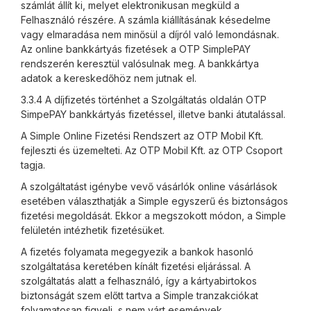
számlát állít ki, melyet elektronikusan megküld a
Felhasználó részére. A számla kiállításának késedelme
vagy elmaradása nem minősül a díjról való lemondásnak.
Az online bankkártyás fizetések a OTP SimplePAY
rendszerén keresztül valósulnak meg. A bankkártya
adatok a kereskedőhöz nem jutnak el.
3.3.4 A díjfizetés történhet a Szolgáltatás oldalán OTP
SimpePAY bankkártyás fizetéssel, illetve banki átutalással.
A Simple Online Fizetési Rendszert az OTP Mobil Kft.
fejleszti és üzemelteti. Az OTP Mobil Kft. az OTP Csoport
tagja.
A szolgáltatást igénybe vevő vásárlók online vásárlások
esetében választhatják a Simple egyszerű és biztonságos
fizetési megoldását. Ekkor a megszokott módon, a Simple
felületén intézhetik fizetésüket.
A fizetés folyamata megegyezik a bankok hasonló
szolgáltatása keretében kínált fizetési eljárással. A
szolgáltatás alatt a felhasználó, így a kártyabirtokos
biztonságát szem előtt tartva a Simple tranzakciókat
folyamatosan figyeli, s nem várt események