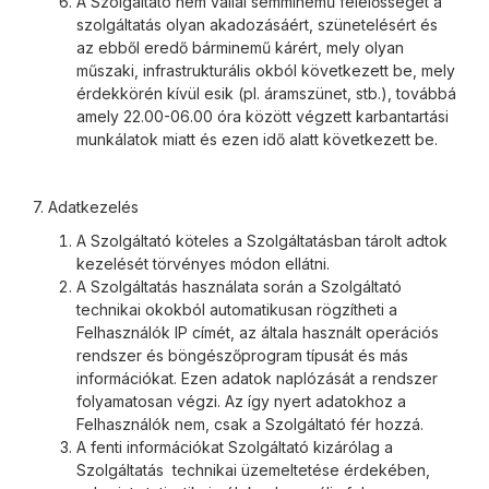
A Szolgáltató nem vállal semminemű felelősséget a
szolgáltatás olyan akadozásáért, szünetelésért és
az ebből eredő bárminemű kárért, mely olyan
műszaki, infrastrukturális okból következett be, mely
érdekkörén kívül esik (pl. áramszünet, stb.), továbbá
amely 22.00-06.00 óra között végzett karbantartási
munkálatok miatt és ezen idő alatt következett be.
7. Adatkezelés
A Szolgáltató köteles a Szolgáltatásban tárolt adtok
kezelését törvényes módon ellátni.
A Szolgáltatás használata során a Szolgáltató
technikai okokból automatikusan rögzítheti a
Felhasználók IP címét, az általa használt operációs
rendszer és böngészőprogram típusát és más
információkat. Ezen adatok naplózását a rendszer
folyamatosan végzi. Az így nyert adatokhoz a
Felhasználók nem, csak a Szolgáltató fér hozzá.
A fenti információkat Szolgáltató kizárólag a
Szolgáltatás technikai üzemeltetése érdekében,