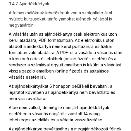
3.4.7 Ajándékkártyák
A felhasználóknak lehetőségük van a szolgáltató által
nyújtott kurzusokat, tanfolyamokat ajándék céljából is
megvásárolni.
A vásárlás után az ajándékkártya csak elektronikus úton
kerül átadásra, PDF formátumban. Az elektronikus úton
átadott ajándékkártya nem kerül postázásra és fizikai
formában való átadásra. A PDF-et a vásárló a vásárlás után
a köszönő oldalról letöltheti (online fizetés esetén) és a
rendszer a számlával együtt emailben is kiküldi a vásárlást
visszaigazoló emailben (online fizetés és átutalásos
vásárlás esetén is).
Az ajándékkártyákat 6 hónapon belül kell beváltani, a
lejáratot követően az ajándékkártya nem beváltható és
nem visszaváltható.
A be nem váltott, de még le nem járt ajándékkártyák
esetében a vásárlás napjától számított 14 napig
lehetséges az elállás és a vételár visszafizetése.
Az ajándékkártya beváltásához a megajándékozott félnek