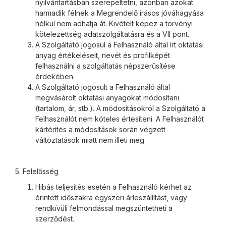
nyilvántartásban szerepeltetni, azonban azokat
harmadik félnek a Megrendelő írásos jóváhagyása
nélkül nem adhatja át. Kivételt képez a törvényi
kötelezettség adatszolgáltatásra és a VII pont.
A Szolgáltató jogosul a Felhasználó által írt oktatási
anyag értékeléseit, nevét és profilképét
felhasználni a szolgáltatás népszerűsítése
érdekében.
A Szolgáltató jogosult a Felhasználó által
megvásárolt oktatási anyagokat módosítani
(tartalom, ár, stb.). A módosításokról a Szolgáltató a
Felhasználót nem köteles értesíteni. A Felhasználót
kártérítés a módosítások során végzett
változtatások miatt nem illeti meg.
5. Felelősség
Hibás teljesítés esetén a Felhasználó kérhet az
érintett időszakra egyszeri árleszállítást, vagy
rendkívüli felmondással megszüntetheti a
szerződést.