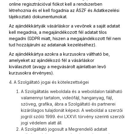
online regisztrációval fiókot kell a rendszerben
létrehoznia és el kell fogadnia az ÁSZF és Adatkezelési
tájékoztató dokumentumokat.
Az ajándékkártyák vásárláskor a vevőnek a saját adatait
kell megadnia, a megajándékozott fél adatait tilos
megadni (GDPR miatt, hiszen a megajándékozott fél nem
tud hozzájárulni az adatainak kezeléséhez).
Az ajándékkártya azokra a kurzusokra váltható be,
amelyeket az ajándékozó fél a vásárláskor
kiválasztott (avagy a megvásárolt ajánlatban levő
kurzusokra érvényes).
4. A Szolgáltató jogai és kötelezettségei
A Szolgáltatás weboldala és a weboldalon található
valamennyi tartalom, videófájl, hanganyag, fájl,
szöveg, grafika, ábra a Szolgáltató és partnerei
kizárólagos tulajdonát képezi. A weboldal a szerzői
jogról szóló 1999. évi LXXVI. törvény szerinti szerzői
jogi védelem alatt áll.
A Szolgáltató jogosult a Megrendelő adatait