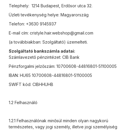
Telephely: 1214 Budapest, Erdősor utca 32.
Üzleti tevékenység helye: Magyarország
Telefon: +3630 9145937
E-mail cím: cristyle.hair.webshop@gmail.com
(a továbbiakban: Szolgáltató) üzemelteti.
Szolgáltató bankszámla adatai:
Számlavezető pénzintézet: CIB Bank
Pénzforgalmi jelzőszám: 10700608-44816801-51100005
IBAN: HU65 10700608-44816801-51100005
SWIFT kód: CIBHHUHB
1.2 Felhasználó
1.2.1 Felhasználónak minősül minden olyan nagykorú
természetes, vagy jogi személy, illetve jogi személyiség