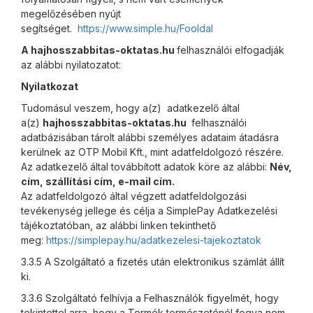
megelőzésében nyújt
segítséget.
https://www.simple.hu/Fooldal
A hajhosszabbitas-oktatas.hu
felhasználói elfogadják
az alábbi nyilatozatot:
Nyilatkozat
Tudomásul veszem, hogy a(z) adatkezelő által
a(z)
hajhosszabbitas-oktatas.hu
felhasználói
adatbázisában tárolt alábbi személyes adataim átadásra
kerülnek az OTP Mobil Kft., mint adatfeldolgozó részére.
Az adatkezelő által továbbított adatok köre az alábbi:
Név,
cím, szállítási cím, e-mail cím.
Az adatfeldolgozó által végzett adatfeldolgozási
tevékenység jellege és célja a SimplePay Adatkezelési
tájékoztatóban, az alábbi linken tekinthető
meg:
https://simplepay.hu/adatkezelesi-tajekoztatok
3.3.5 A Szolgáltató a fizetés után elektronikus számlát állít
ki.
3.3.6 Szolgáltató felhívja a Felhasználók figyelmét, hogy
tekintettel arra, hogy a Termék természeténél fogva nem