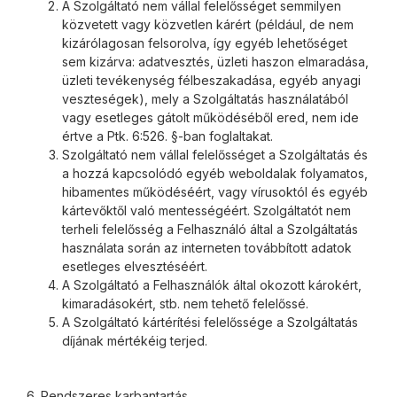
A Szolgáltató nem vállal felelősséget semmilyen
közvetett vagy közvetlen kárért (például, de nem
kizárólagosan felsorolva, így egyéb lehetőséget
sem kizárva: adatvesztés, üzleti haszon elmaradása,
üzleti tevékenység félbeszakadása, egyéb anyagi
veszteségek), mely a Szolgáltatás használatából
vagy esetleges gátolt működéséből ered, nem ide
értve a Ptk. 6:526. §-ban foglaltakat.
Szolgáltató nem vállal felelősséget a Szolgáltatás és
a hozzá kapcsolódó egyéb weboldalak folyamatos,
hibamentes működéséért, vagy vírusoktól és egyéb
kártevőktől való mentességéért. Szolgáltatót nem
terheli felelősség a Felhasználó által a Szolgáltatás
használata során az interneten továbbított adatok
esetleges elvesztéséért.
A Szolgáltató a Felhasználók által okozott károkért,
kimaradásokért, stb. nem tehető felelőssé.
A Szolgáltató kártérítési felelőssége a Szolgáltatás
díjának mértékéig terjed.
6. Rendszeres karbantartás