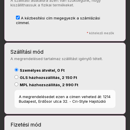
A szállítási adataidra azért van szükségünk, hogy
kiszállíthassuk a fizikai termékeket.
A kézbesítési cím megegyezik a számlázási
címmel.
*
kötelező mezők
Szállítási mód
A megrendelésed tartalmaz szállítást igénylő tételt.
Személyes átvétel, 0 Ft
GLS házhozszállítás, 2 150 Ft
MPL házhozszállítás, 2 990 Ft
A megrendelésedet ezen a címen veheted át: 1214
Budapest, Erdősor utca 32. - Cri-Style Hajstúdió
Fizetési mód