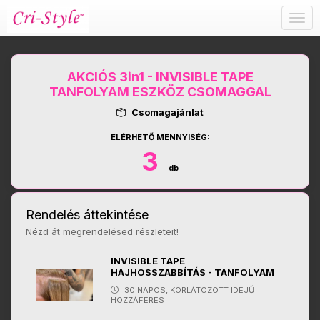
Togg
navig
AKCIÓS 3in1 - INVISIBLE TAPE
TANFOLYAM ESZKÖZ CSOMAGGAL
Csomagajánlat
ELÉRHETŐ MENNYISÉG:
3
db
Rendelés áttekintése
Nézd át megrendelésed részleteit!
INVISIBLE TAPE
HAJHOSSZABBÍTÁS - TANFOLYAM
30 NAPOS, KORLÁTOZOTT IDEJŰ
HOZZÁFÉRÉS