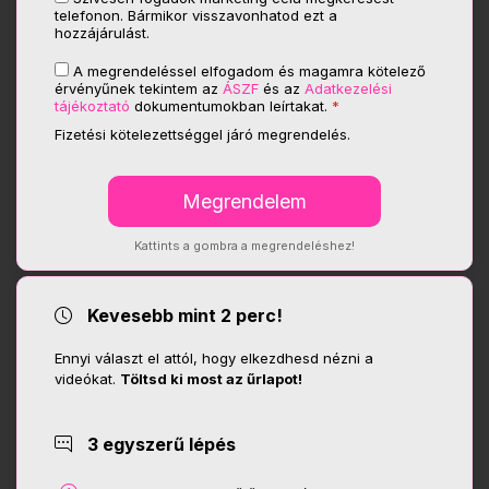
telefonon. Bármikor visszavonhatod ezt a
hozzájárulást.
A megrendeléssel elfogadom és magamra kötelező
érvényűnek tekintem az
ÁSZF
és az
Adatkezelési
tájékoztató
dokumentumokban leírtakat.
*
Fizetési kötelezettséggel járó megrendelés.
Kattints a gombra a megrendeléshez!
Kevesebb mint 2 perc!
Ennyi választ el attól, hogy elkezdhesd nézni a
videókat.
Töltsd ki most az űrlapot!
3 egyszerű lépés