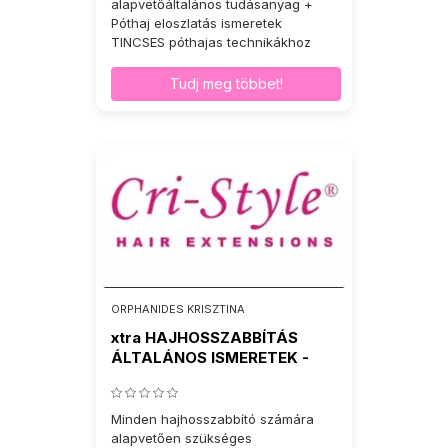
alapvetőáltalános tudásanyag +
Póthaj eloszlatás ismeretek
TINCSES póthajas technikákhoz
Tudj meg többet!
ORPHANIDES KRISZTINA
xtra HAJHOSSZABBÍTÁS
ÁLTALÁNOS ISMERETEK -
WEFTS
Minden hajhosszabbító számára
alapvetően szükséges