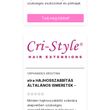
szükséges eszközöket és póthajat.
Tudj meg többet!
ORPHANIDES KRISZTINA
xtra HAJHOSSZABBÍTÁS
ÁLTALÁNOS ISMERETEK -
TAPE-IN
Minden hajhosszabbító számára
alapvetően szükséges
alapvetőáltalános tudásanyag +