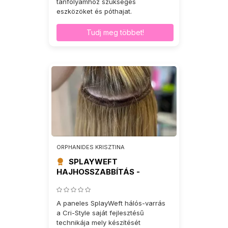
tanfolyamhoz szükséges
eszközöket és póthajat.
Tudj meg többet!
ORPHANIDES KRISZTINA
SPLAYWEFT
HAJHOSSZABBÍTÁS -
TANFOLYAM
A paneles SplayWeft hálós-varrás
a Cri-Style saját fejlesztésű
technikája mely készítését