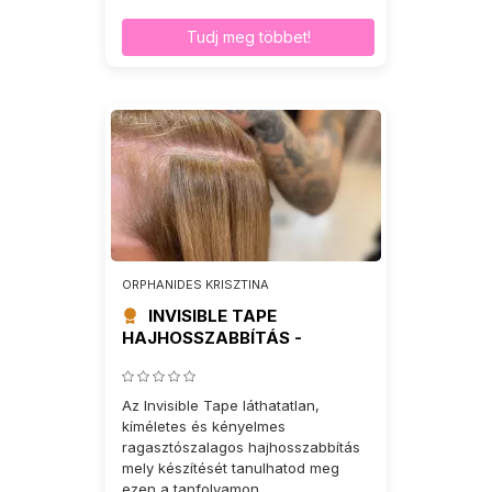
Tudj meg többet!
ORPHANIDES KRISZTINA
INVISIBLE TAPE
HAJHOSSZABBÍTÁS -
TANFOLYAM
Az Invisible Tape láthatatlan,
kíméletes és kényelmes
ragasztószalagos hajhosszabbítás
mely készítését tanulhatod meg
ezen a tanfolyamon.