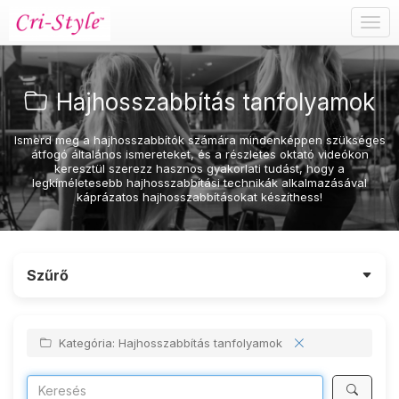
Togg
navig
Hajhosszabbítás tanfolyamok
Ismerd meg a hajhosszabbítók számára mindenképpen szükséges
átfogó általános ismereteket, és a részletes oktató videókon
keresztül szerezz hasznos gyakorlati tudást, hogy a
legkíméletesebb hajhosszabbítási technikák alkalmazásával
káprázatos hajhosszabbításokat készíthess!
Szűrő
Kategória: Hajhosszabbítás tanfolyamok