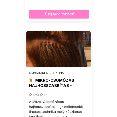
Tudj meg többet!
ORPHANIDES KRISZTINA
MIKRO-CSOMÓZÁS
HAJHOSSZABBÍTÁS -
TANFOLYAM
A Mikro-Csomózásos
hajhosszabbítás legkíméletesebb
tincses technika mely készítését
tanulhatod meg ezen a