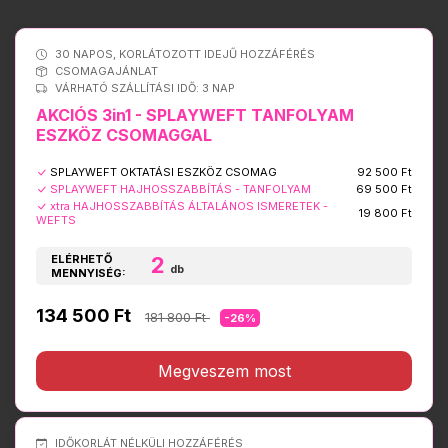
30 NAPOS, KORLÁTOZOTT IDEJŰ HOZZÁFÉRÉS
CSOMAGAJÁNLAT
VÁRHATÓ SZÁLLÍTÁSI IDŐ: 3 NAP
AKCIÓS 3in1 - SPLAYWEFT TANFOLYAM
ESZKÖZ CSOMAGGAL
SPLAYWEFT OKTATÁSI ESZKÖZ CSOMAG
92 500 Ft
SPLAYWEFT HAJHOSSZABBÍTÁS - TANFOLYAM
69 500 Ft
xtra HAJHOSSZABBÍTÁS ÁLTALÁNOS ISMERETEK -
19 800 Ft
WEFTS
ELÉRHETŐ
2
db
MENNYISÉG:
134 500 Ft
181 800 Ft
-26%
Megveszem most
IDŐKORLÁT NÉLKÜLI HOZZÁFÉRÉS