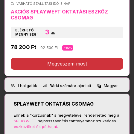
VÁRHATÓ SZÁLLÍTÁSI IDŐ: 3 NAP
AKCIÓS SPLAYWEFT OKTATÁSI ESZKÖZ
CSOMAG
ELÉRHETŐ
3
db
MENNYISÉG:
78 200 Ft
92 500 Ft
-15%
Megveszem most
1
hallgatók
Bárki számára ajánlott
Magyar
SPLAYWEFT OKTATÁSI CSOMAG
Ennek a "kurzusnak" a megvételével rendelheted meg a
SPLAYWEFT
hajhosszabbítás tanfolyamhoz szükséges
eszközöket és póthajat.