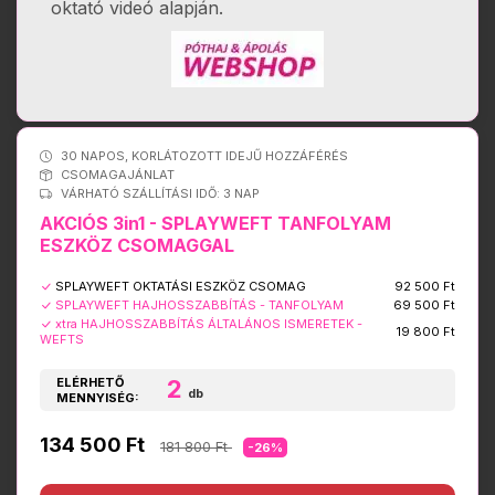
oktató videó alapján.
30 NAPOS, KORLÁTOZOTT IDEJŰ HOZZÁFÉRÉS
CSOMAGAJÁNLAT
VÁRHATÓ SZÁLLÍTÁSI IDŐ: 3 NAP
AKCIÓS 3in1 - SPLAYWEFT TANFOLYAM
ESZKÖZ CSOMAGGAL
SPLAYWEFT OKTATÁSI ESZKÖZ CSOMAG
92 500 Ft
SPLAYWEFT HAJHOSSZABBÍTÁS - TANFOLYAM
69 500 Ft
xtra HAJHOSSZABBÍTÁS ÁLTALÁNOS ISMERETEK -
19 800 Ft
WEFTS
ELÉRHETŐ
2
db
MENNYISÉG:
134 500 Ft
181 800 Ft
-26%