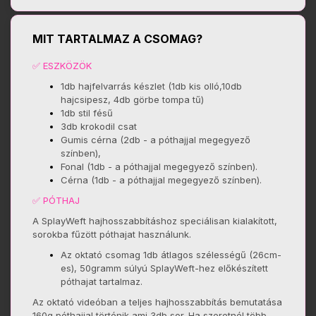
MIT TARTALMAZ A CSOMAG?
✅ ESZKÖZÖK
1db hajfelvarrás készlet
(1db kis olló,10db
hajcsipesz, 4db görbe tompa tű)
1db stil fésű
3db krokodil csat
Gumis cérna (2db - a póthajjal megegyező
színben),
Fonal (1db - a póthajjal megegyező színben).
Cérna (1db - a póthajjal megegyező színben).
✅ PÓTHAJ
A SplayWeft hajhosszabbításhoz speciálisan kialakított,
sorokba fűzött póthajat használunk.
Az oktató csomag
1db átlagos szélességű (26cm-
es), 50gramm súlyú SplayWeft-hez előkészített
póthajat tartalmaz.
Az oktató videóban a teljes hajhosszabbítás bemutatása
160g póthajjal történik ami 3db sor. Ha szeretnél több