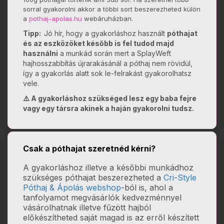
sorral gyakorolni akkor a többi sort beszerezheted külön
a
pothaj-apolas.hu
webáruházban.
Tipp:
Jó hír, hogy a gyakorláshoz használt
póthajat
és az eszközöket később is fel tudod majd
használni
a munkád során mert a SplayWeft
hajhosszabbítás újrarakásánál a póthaj nem rövidül,
így a gyakorlás alatt sok le-felrakást gyakorolhatsz
vele.
⚠️ A gyakorláshoz szükséged lesz egy baba fejre
vagy egy társra akinek a haján gyakorolni tudsz.
Csak a póthajat szeretnéd kérni?
A gyakorláshoz illetve a későbbi munkádhoz
szükséges póthajat beszerezheted a
Cri-Style
Póthaj & Ápolás webshop
-ból is, ahol a
tanfolyamot megvásárlók kedvezménnyel
vásárolhatnak illetve fűzött hajból
előkészítheted saját magad is az erről készített