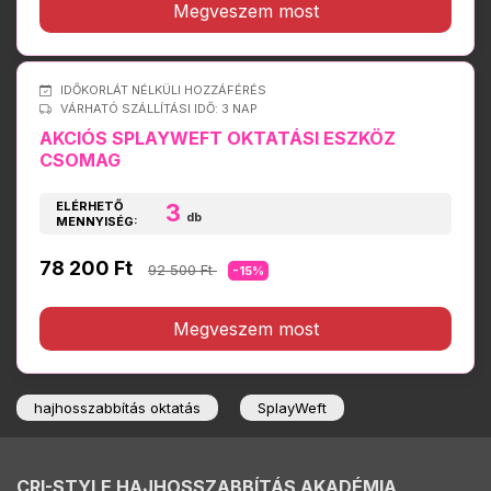
Megveszem most
IDŐKORLÁT NÉLKÜLI HOZZÁFÉRÉS
VÁRHATÓ SZÁLLÍTÁSI IDŐ: 3 NAP
AKCIÓS SPLAYWEFT OKTATÁSI ESZKÖZ
CSOMAG
ELÉRHETŐ
3
db
MENNYISÉG:
78 200 Ft
92 500 Ft
-15%
Megveszem most
hajhosszabbítás oktatás
SplayWeft
CRI-STYLE HAJHOSSZABBÍTÁS AKADÉMIA