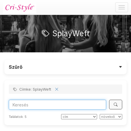
Togg
navig
SplayWeft
Szűrő
Címke: SplayWeft
Találatok:
5